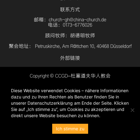
联系方式
邮箱：church-gh@china-church.de
电话：0173-6776026
顾问牧师：胡德明牧师
聚会地址： Petruskirche, Am Röttchen 10, 40468 Düsseldorf
外部链接
Copyright © CCGD–杜塞道夫华人教会
登入
Diese Website verwendet Cookies – nähere Informationen
隐私政策
dazu und zu Ihren Rechten als Benutzer finden Sie in
unserer Datenschutzerklärung am Ende der Seite. Klicken
Sie auf „Ich stimme zu“, um Cookies zu akzeptieren und
direkt unsere Website besuchen zu können.
Ich stimme zu