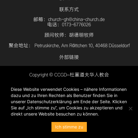
联系方式
邮箱：church-gh@china-church.de
电话：0173-6776026
顾问牧师：胡德明牧师
聚会地址： Petruskirche, Am Röttchen 10, 40468 Düsseldorf
外部链接
Copyright © CCGD–杜塞道夫华人教会
登入
Diese Website verwendet Cookies – nähere Informationen
隐私政策
dazu und zu Ihren Rechten als Benutzer finden Sie in
unserer Datenschutzerklärung am Ende der Seite. Klicken
Sie auf „Ich stimme zu“, um Cookies zu akzeptieren und
direkt unsere Website besuchen zu können.
Ich stimme zu