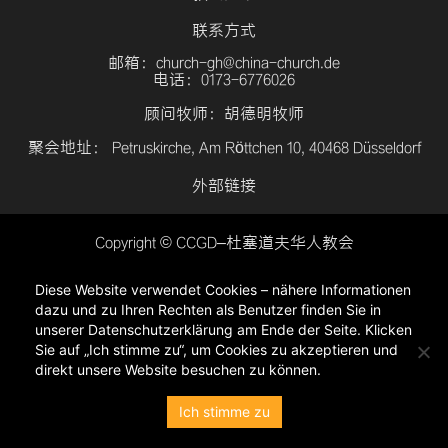
联系方式
邮箱：church-gh@china-church.de
电话：0173-6776026
顾问牧师：胡德明牧师
聚会地址： Petruskirche, Am Röttchen 10, 40468 Düsseldorf
外部链接
Copyright © CCGD–杜塞道夫华人教会
登入
Diese Website verwendet Cookies – nähere Informationen
隐私政策
dazu und zu Ihren Rechten als Benutzer finden Sie in
unserer Datenschutzerklärung am Ende der Seite. Klicken
Sie auf „Ich stimme zu“, um Cookies zu akzeptieren und
direkt unsere Website besuchen zu können.
Ich stimme zu